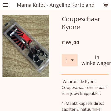
Mama Knipt - Angeline Korteland
Ga
direct
Coupeschaar
naar
de
Kyone
hoofdinhoud
€ 65,00
In
winkelwage
Waarom de Kyone
Coupeschaar onmisbaar
is in jouw knippakket
1. Maakt kapsels direct
zachter & natuurlijker